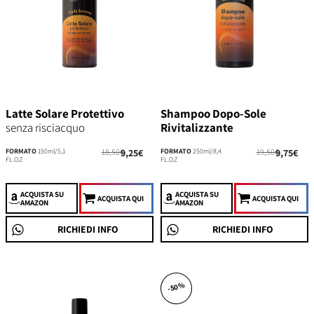
Latte Solare Protettivo
Shampoo Dopo-Sole
senza risciacquo
Rivitalizzante
FORMATO
150ml/5,1
18,50€
9,25€
FORMATO
250ml/8,4
19,50€
9,75€
FL.OZ
FL.OZ
ACQUISTA
SU
ACQUISTA
SU
ACQUISTA QUI
ACQUISTA QUI
AMAZON
AMAZON
RICHIEDI INFO
RICHIEDI INFO
-50%