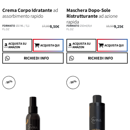
Crema Corpo Idratante
ad
Maschera Dopo-Sole
assorbimento rapido
Ristrutturante
ad azione
rapida
FORMATO
150 ML / 5,1
17,00€
8,50€
FORMATO
250ml/8,4
18,50€
9,25€
FL.OZ
FL.OZ
ACQUISTA
SU
ACQUISTA
SU
ACQUISTA QUI
ACQUISTA QUI
AMAZON
AMAZON
RICHIEDI INFO
RICHIEDI INFO
-50%
-50%