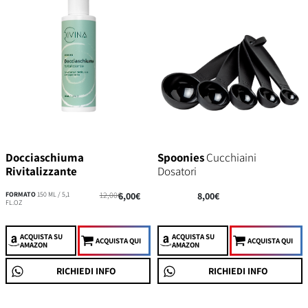
Docciaschiuma
Spoonies
Cucchiaini
Rivitalizzante
Dosatori
FORMATO
150 ML / 5,1
12,00€
6,00€
8,00€
FL.OZ
ACQUISTA
SU
ACQUISTA
SU
ACQUISTA QUI
ACQUISTA QUI
AMAZON
AMAZON
RICHIEDI INFO
RICHIEDI INFO