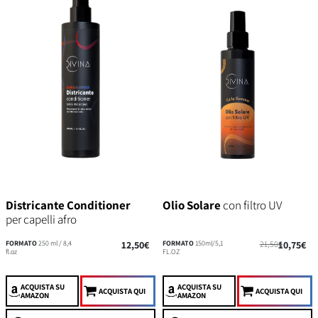
Districante Conditioner
Olio Solare
con filtro UV
per capelli afro
FORMATO
250 ml / 8,4
12,50€
FORMATO
150ml/5,1
21,50€
10,75€
fl.oz
FL.OZ
ACQUISTA
SU
ACQUISTA
SU
ACQUISTA QUI
ACQUISTA QUI
AMAZON
AMAZON