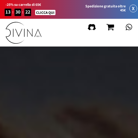
-25% su carrello di 65€
Spedizione gratuita oltre
X
45€
13
30
22
:
:
CLICCA QUI
FILTRA
Cancella filtri
per Linea di Prodotto
per Tipo di Capelli
per Beneficio
KIT Prodotti
in Promozione
in Promozione