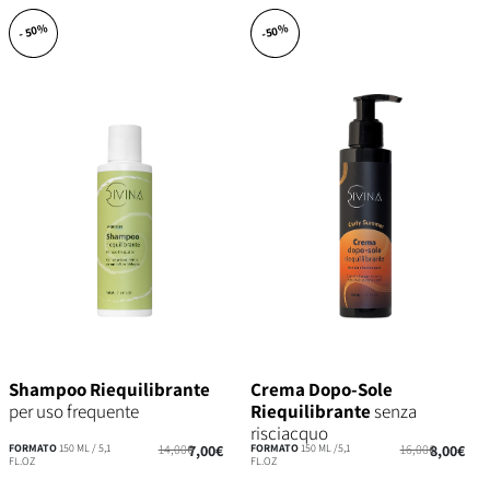
- 50%
-50%
Shampoo Riequilibrante
Crema Dopo-Sole
per uso frequente
Riequilibrante
senza
risciacquo
FORMATO
150 ML / 5,1
14,00€
7,00€
FORMATO
150 ML /5,1
16,00€
8,00€
FL.OZ
FL.OZ