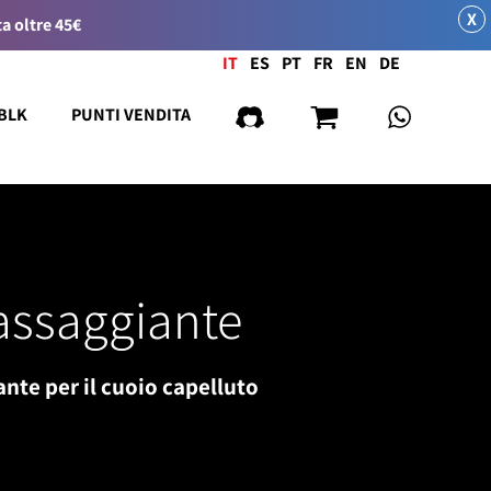
X
a oltre 45€
Lingua
IT
ES
PT
FR
EN
DE
 BLK
PUNTI VENDITA
ssaggiante
nte per il cuoio capelluto