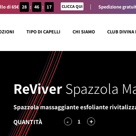
llo di 65€
28
:
46
:
17
CLICCA QUI
Spedizione gratuit
OZIONI
TIPO DI CAPELLI
CHI SIAMO
CLUB DIVINA
ReViver
Spazzola Ma
Spazzola massaggiante esfoliante rivitalizza
-
+
1
QUANTITÀ