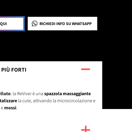
 QUI
RICHIEDI INFO
SU WHATSAPP
E PIÙ FORTI
lluto
: la ReViver è una
spazzola massaggiante
italizzare
la cute, attivando la microcircolazione e
e
mossi
.