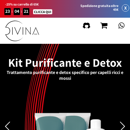
-25% su carrello di 65€
Spedizione gratuita oltre
X
45€
23
04
21
:
:
CLICCA QUI
Kit Purificante e Detox
Trattamento purificante e detox specifico per capelli ricci e
mossi