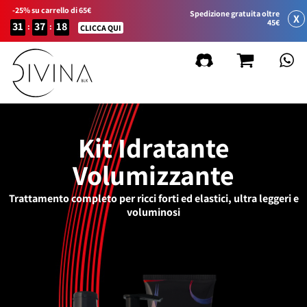
-25% su carrello di 65€
Spedizione gratuita oltre
X
45€
31
37
18
:
:
CLICCA QUI
Kit Idratante
Volumizzante
Trattamento completo per ricci forti ed elastici, ultra leggeri e
voluminosi