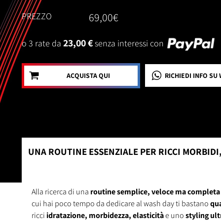
PREZZO
69,00€
23,00 €
o 3 rate da
senza interessi con
ACQUISTA QUI
RICHIEDI INFO
SU 
UNA ROUTINE ESSENZIALE PER RICCI MORBIDI,
Alla ricerca di una
routine semplice, veloce ma completa
cui hai poco tempo da dedicare al wash day ti bastano
qua
ricci
idratazione, morbidezza, elasticità
e uno
styling ult