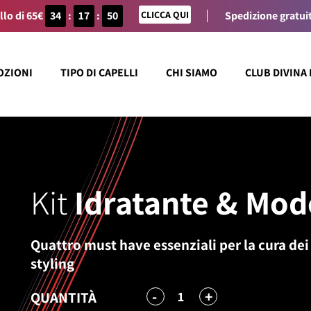
llo di 65€
34
:
17
:
50
CLICCA QUI
Spedizione gratuit
OZIONI
TIPO DI CAPELLI
CHI SIAMO
CLUB DIVINA
Kit
Idratante & Mod
Quattro must have essenziali per la cura dei c
styling
-
+
1
QUANTITÀ