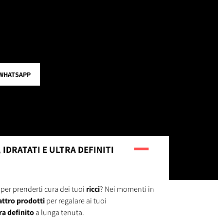
WHATSAPP
 IDRATATI E ULTRA DEFINITI
per prenderti cura dei tuoi
ricci
? Nei momenti in
ttro prodotti
per regalare ai tuoi
ra definito
a lunga tenuta.