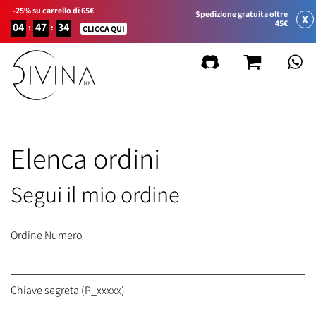
-25% su carrello di 65€
Spedizione gratuita oltre
X
45€
04
47
34
:
:
CLICCA QUI
Elenca ordini
Segui il mio ordine
Ordine Numero
Chiave segreta (P_xxxxx)