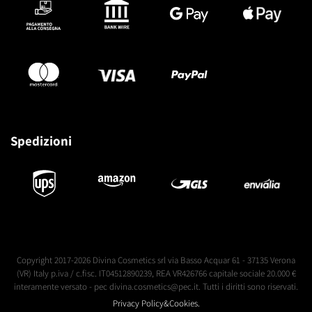
Spedizioni
Copyright 2017-2026 Divina Cosmetics srl via Basso Acquar 61 - 37135 Verona
(VR) Italy p.iva / c.fisc. IT04512890239, REA VR426766 capitale sociale 20.000 €
interamente versato - pec divina.cosmetics@pec.it. Tutti i diritti sono riservati.
Privacy Policy&Cookies.