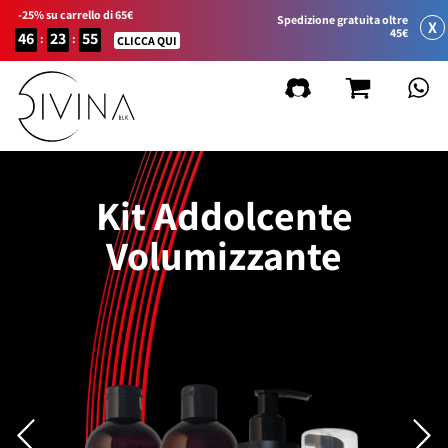
-25% su carrello di 65€
Spedizione gratuita oltre
X
45€
46
23
55
:
:
CLICCA QUI
Kit Addolcente
Volumizzante