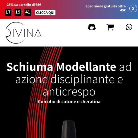
-25% su carrello di 65€
Spedizione gratuita oltre
X
45€
17
19
41
:
:
CLICCA QUI
Schiuma Modellante
ad
azione disciplinante e
anticrespo
Con olio di cotone e cheratina