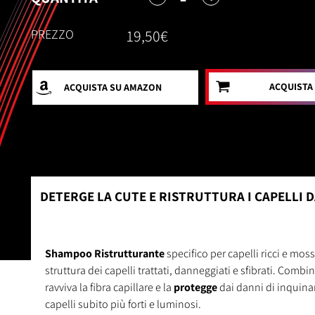
PREZZO
19,50€
ACQUISTA
ACQUISTA
SU AMAZON
DETERGE LA CUTE E RISTRUTTURA I CAPELLI 
Shampoo Ristrutturante
specifico per capelli ricci e moss
struttura dei capelli trattati, danneggiati e sfibrati. Combi
ravviva la fibra capillare e la
protegge
dai danni di inquinam
capelli subito più forti e luminosi.