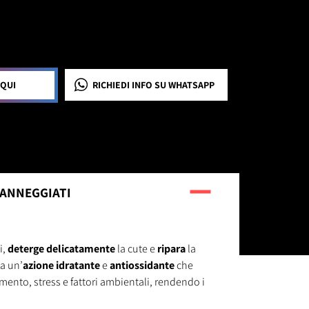
 QUI
RICHIEDI INFO
SU WHATSAPP
DANNEGGIATI
i,
deterge delicatamente
la cute e
ripara
la
na un’
azione idratante
e
antiossidante
che
ento, stress e fattori ambientali, rendendo i