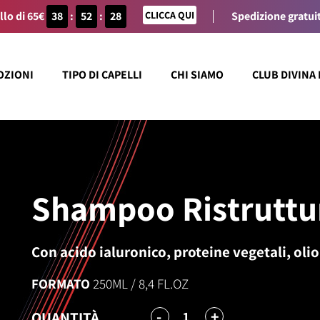
llo di 65€
38
:
52
:
28
CLICCA QUI
Spedizione gratuit
OZIONI
TIPO DI CAPELLI
CHI SIAMO
CLUB DIVINA
Shampoo Ristruttu
Con acido ialuronico, proteine vegetali, olio
FORMATO
250ML / 8,4 FL.OZ
-
+
1
QUANTITÀ