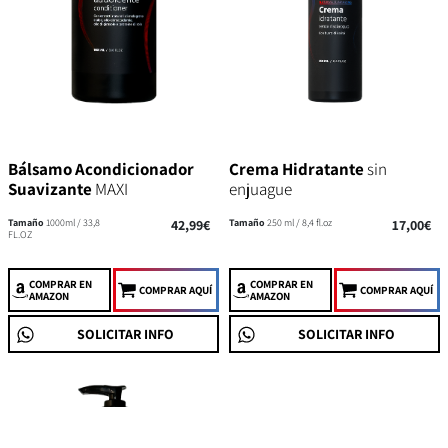
Bálsamo Acondicionador
Crema Hidratante
sin
Suavizante
MAXI
enjuague
Tamaño
1000ml / 33,8
42,99€
Tamaño
250 ml / 8,4 fl.oz
17,00€
FL.OZ
COMPRAR
EN
COMPRAR
EN
COMPRAR AQUÍ
COMPRAR AQUÍ
AMAZON
AMAZON
SOLICITAR INFO
SOLICITAR INFO