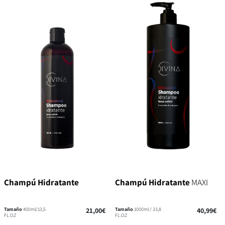
Champú Hidratante
Champú Hidratante
MAXI
Tamaño
400ml/13,5
21,00€
Tamaño
1000ml / 33,8
40,99€
FL.OZ
FL.OZ