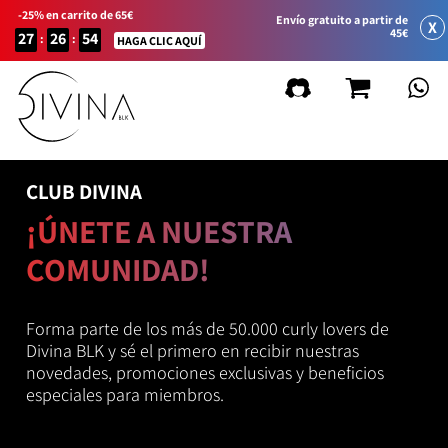
-25% en carrito de 65€
Envío gratuito a partir de
X
45€
27
26
54
:
:
HAGA CLIC AQUÍ
CLUB DIVINA
¡ÚNETE A NUESTRA
COMUNIDAD!
Forma parte de los más de 50.000 curly lovers de
Divina BLK y sé el primero en recibir nuestras
novedades, promociones exclusivas y beneficios
especiales para miembros.