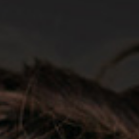
Tutti i benefici
Detox
Refresh
TERMOPROTEZIONE
Protezione Solare
per Tipo di Capelli
KIT Prodotti
in Promozione
in Promozione