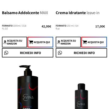
Balsamo Addolcente
MAXI
Crema Idratante
leave-in
FORMATO
1000ml / 33,8
42,99€
FORMATO
250 ml / 8,4
17,00€
FL.OZ
fl.oz
ACQUISTA
SU
ACQUISTA
SU
ACQUISTA QUI
ACQUISTA QUI
AMAZON
AMAZON
RICHIEDI INFO
RICHIEDI INFO