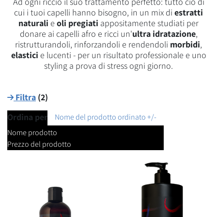
Ad ogni riccio il suo trattamento perfetto: tutto ciò di
cui i tuoi capelli hanno bisogno, in un mix di
estratti
naturali
e
oli pregiati
appositamente studiati per
donare ai capelli afro e ricci un'
ultra idratazione
,
ristrutturandoli, rinforzandoli e rendendoli
morbidi
,
elastici
e lucenti - per un risultato professionale e uno
styling a prova di stress ogni giorno.
Filtra
(
2
)
Ordina per
Nome del prodotto ordinato +/-
Nome prodotto
Prezzo del prodotto