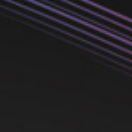
per Beneficio
Definizione
Styling
Elasticità
Anti Crespo
Salute
Luminosità
Riparazione
Ultra Idratazione
Morbidezza
Districante
Volume