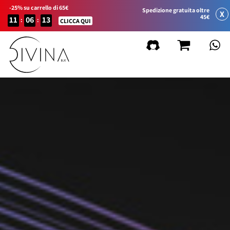
-25% su carrello di 65€
Spedizione gratuita oltre
X
45€
11
06
13
:
:
CLICCA QUI
FILTRA
Cancella filtri
per Linea di Prodotto
Natural&Amazing
Curly Summer
Accessori
Curl Balance
Baby Curly
Sport&Go
Gift Card