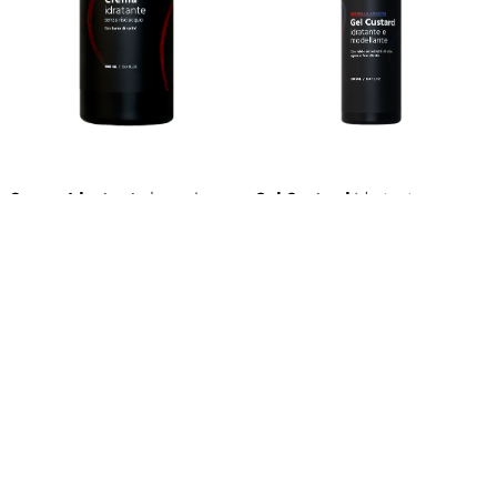
Crema Idratante
leave-in
Gel Custard
Idratante e
MAXI
Modellante
FORMATO
1000ml / 33,8
43,99€
FORMATO
250 ml / 8,4
25,00€
FL.OZ
fl.oz
ACQUISTA
SU
ACQUISTA
SU
ACQUISTA QUI
ACQUISTA QUI
AMAZON
AMAZON
RICHIEDI INFO
RICHIEDI INFO