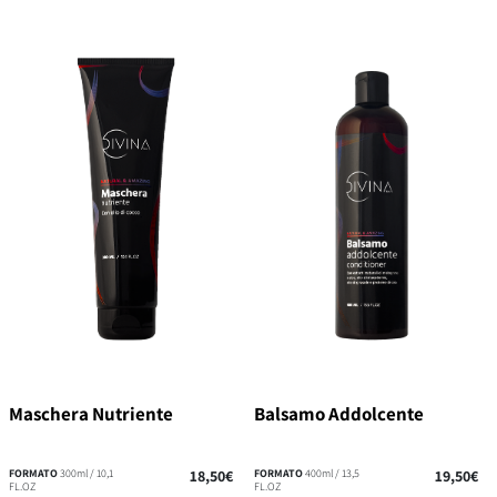
Maschera Nutriente
Balsamo Addolcente
FORMATO
300ml / 10,1
18,50€
FORMATO
400ml / 13,5
19,50€
FL.OZ
FL.OZ