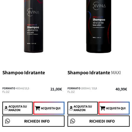
Shampoo Idratante
Shampoo Idratante
MAXI
FORMATO
400ml/13,5
21,00€
FORMATO
1000ml / 33,8
40,99€
FL.OZ
FL.OZ
ACQUISTA
SU
ACQUISTA
SU
ACQUISTA QUI
ACQUISTA QUI
AMAZON
AMAZON
RICHIEDI INFO
RICHIEDI INFO