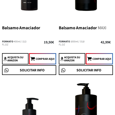
Balsamo Amaciador
Balsamo Amaciador
MAXI
FORMATO
400ml / 13,5
19,50€
FORMATO
1000ml / 33,8
42,99€
FL.OZ
FL.OZ
ACQUISTA
SU
ACQUISTA
SU
COMPRAR AQUI
COMPRAR AQUI
AMAZON
AMAZON
SOLICITAR INFO
SOLICITAR INFO