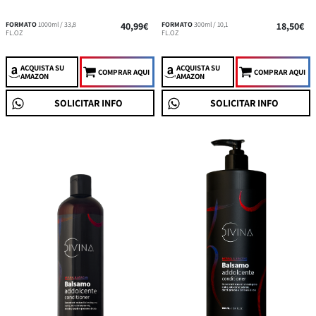
FORMATO
1000ml / 33,8
40,99€
FORMATO
300ml / 10,1
18,50€
FL.OZ
FL.OZ
ACQUISTA
SU
ACQUISTA
SU
COMPRAR AQUI
COMPRAR AQUI
AMAZON
AMAZON
SOLICITAR INFO
SOLICITAR INFO