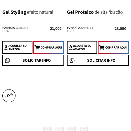
Gel Styling
efeito natural
Gel Proteico
de alta fixação
FORMATO
250ml/8,4
21,00€
FORMATO
200ml / 6,8
23,00€
FL.OZ
FL.OZ
ACQUISTA
SU
ACQUISTA
SU
COMPRAR AQUI
COMPRAR AQUI
AMAZON
AMAZON
SOLICITAR INFO
SOLICITAR INFO
- 15%