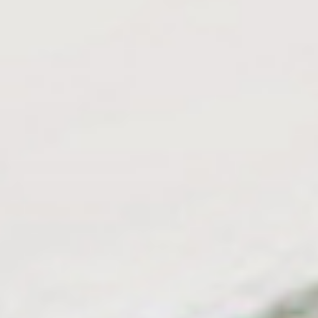
GIFT_CARD
Selecionar para benefício
por tipo de cabelo
Ondulado 2a,2b,2c
Cacheado 3a,3b,3c
Super Cacheado/ Afro 4a,4b,4c
KIT Produtos
Em promoção
Em promoção