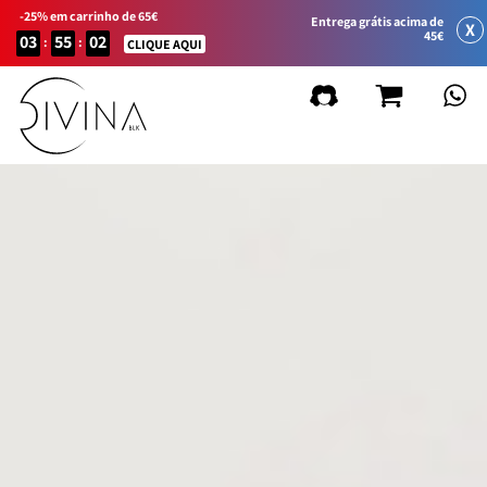
-25% em carrinho de 65€
Entrega grátis acima de
X
45€
03
55
02
:
:
CLIQUE AQUI
FILTRAR
Limpiar
filtros
por linha de produto
Natural&Amazing
Curly Summer
Acessórios
Curl Balance
Baby Curly
Sport&Go