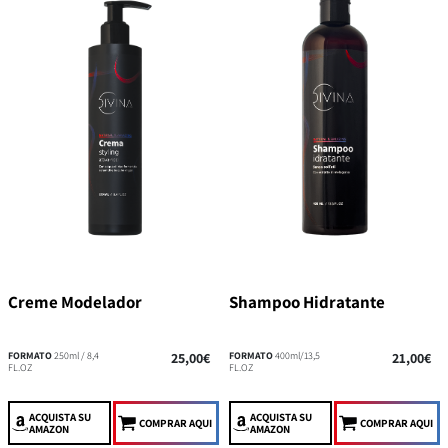
Creme Modelador
Shampoo Hidratante
FORMATO
250ml / 8,4
25,00€
FORMATO
400ml/13,5
21,00€
FL.OZ
FL.OZ
ACQUISTA
SU
ACQUISTA
SU
COMPRAR AQUI
COMPRAR AQUI
AMAZON
AMAZON