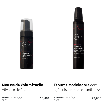
Mousse da Volumização
Espuma Modeladora
com
Ativador de Cachos
ação disciplinante e anti-frizz
FORMATO
150ml/5,1
19,00€
FORMATO
200ml / 6,8
20,00€
FL.OZ
FL.OZ