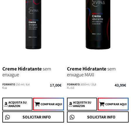
Creme Hidratante
sem
Creme Hidratante
sem
enxague
enxague MAXI
FORMATO
250 ml / 8,4
17,00€
FORMATO
1000ml / 33,8
43,99€
fl.oz
FL.OZ
ACQUISTA
SU
ACQUISTA
SU
COMPRAR AQUI
COMPRAR AQUI
AMAZON
AMAZON
SOLICITAR INFO
SOLICITAR INFO