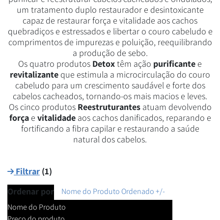
um tratamento duplo restaurador e desintoxicante
capaz de restaurar força e vitalidade aos cachos
quebradiços e estressados ​​e libertar o couro cabeludo e
comprimentos de impurezas e poluição, reequilibrando
a produção de sebo.
Os quatro produtos
Detox
têm ação
purificante
e
revitalizante
que estimula a microcirculação do couro
cabeludo para um crescimento saudável e forte dos
cabelos cacheados, tornando-os mais macios e leves.
Os cinco produtos
Reestruturantes
atuam devolvendo
força
e
vitalidade
aos cachos danificados, reparando e
fortificando a fibra capilar e restaurando a saúde
natural dos cabelos.
Filtrar
(
1
)
Ordenar por
Nome do Produto Ordenado +/-
Nome do Produto
Preço do produto