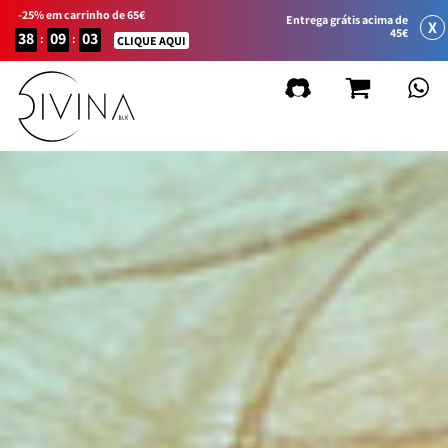
-25% em carrinho de 65€
Entrega grátis acima de
X
45€
38
09
03
:
:
CLIQUE AQUI
FILTRAR
Limpiar
filtros
por linha de produto
Natural&Amazing
Curly Summer
Acessórios
Curl Balance
Baby Curly
Sport&Go