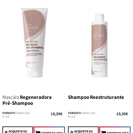
Mascára
Regeneradora
Shampoo Reestruturante
Pré-Shampoo
FORMATO
250ml / 8,4
18,50€
FORMATO
250ml / 8,4
19,50€
FL.OZ
FL.OZ
ACQUISTA
SU
ACQUISTA
SU
COMPRAR AQUI
COMPRAR AQUI