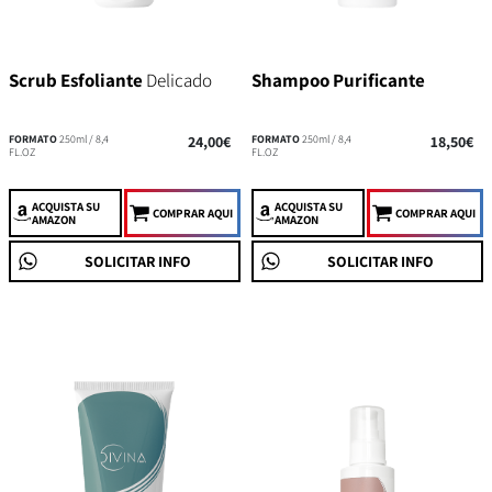
Scrub Esfoliante
Delicado
Shampoo Purificante
FORMATO
250ml / 8,4
24,00€
FORMATO
250ml / 8,4
18,50€
FL.OZ
FL.OZ
ACQUISTA
SU
ACQUISTA
SU
COMPRAR AQUI
COMPRAR AQUI
AMAZON
AMAZON
SOLICITAR INFO
SOLICITAR INFO