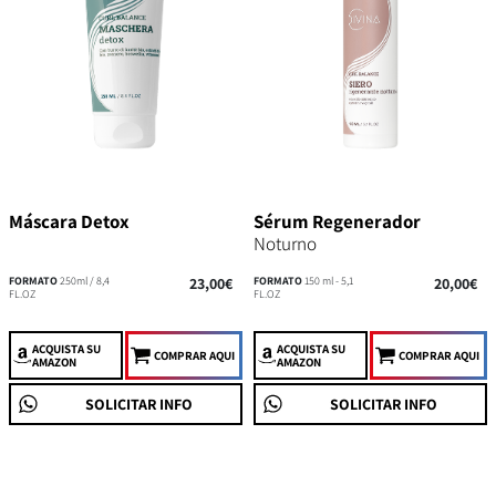
Máscara Detox
Sérum Regenerador
Noturno
FORMATO
250ml / 8,4
23,00€
FORMATO
150 ml - 5,1
20,00€
FL.OZ
FL.OZ
ACQUISTA
SU
ACQUISTA
SU
COMPRAR AQUI
COMPRAR AQUI
AMAZON
AMAZON
SOLICITAR INFO
SOLICITAR INFO