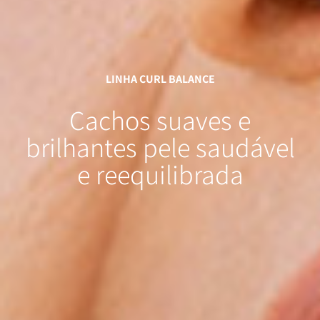
LINHA CURL BALANCE
Cachos suaves e
brilhantes
pele saudável
e
reequilibrada