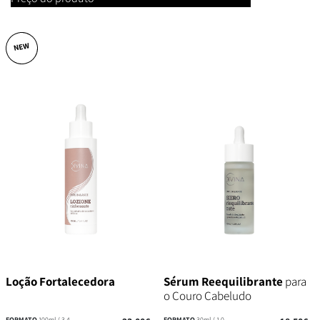
NEW
Loção Fortalecedora
Sérum Reequilibrante
para
o Couro Cabeludo
FORMATO
100ml / 3,4
FORMATO
30ml / 1,0