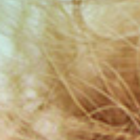
GIFT_CARD
Selecionar para benefício
por tipo de cabelo
KIT Produtos
Em promoção
Em promoção