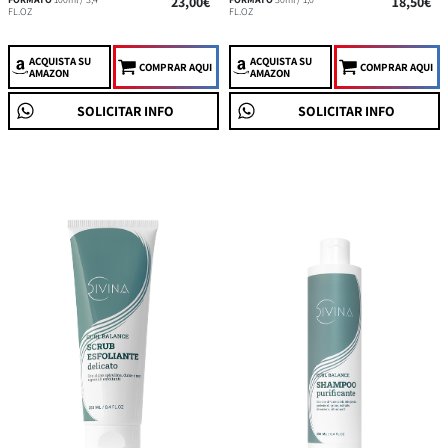
23,00€
18,50€
FL.OZ
FL.OZ
ACQUISTA
SU
ACQUISTA
SU
COMPRAR AQUI
COMPRAR AQUI
AMAZON
AMAZON
SOLICITAR INFO
SOLICITAR INFO