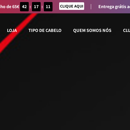
nho de 65€
42
:
17
:
11
CLIQUE AQUI
Entrega grátis 
LOJA
TIPO DE CABELO
QUEM SOMOS NÓS
CL