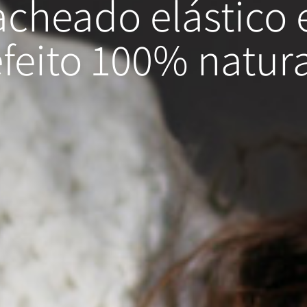
cacheado
elástico 
efeito 100% natura