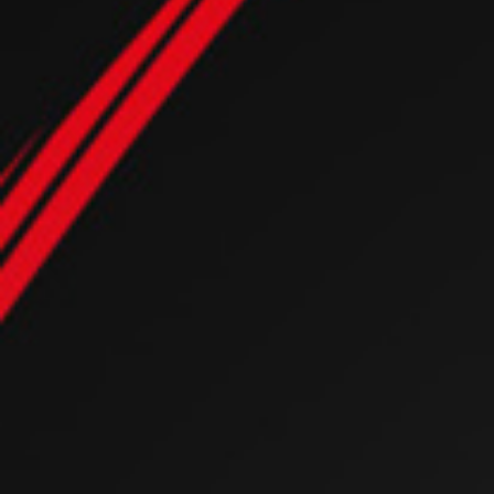
Selecionar para benefício
Definição
Styling
Elasticidade
Anti Frizz
Saúde
Brilho
Reparação
Ultra-hidratação
Suavidade
Detanglig
Volume
Todos os benefícios
Detox
Refresh
TERMOPROTEZIONE
Proteção Solar
por tipo de cabelo
KIT Produtos