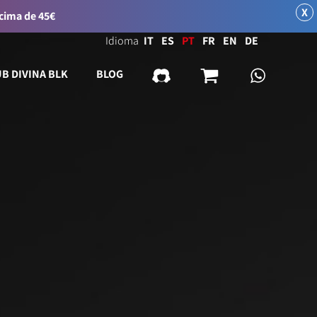
X
acima de 45€
Idioma
IT
ES
PT
FR
EN
DE
UB DIVINA BLK
BLOG