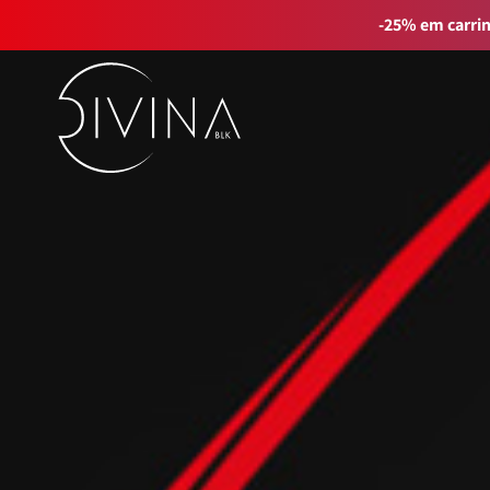
-25% em carri
FILTRAR
Limpiar filtros
por linha de produto
Natural&Amazing
Curly Summer
Acessórios
Curl Balance
Baby Curly
Sport&Go
GIFT_CARD