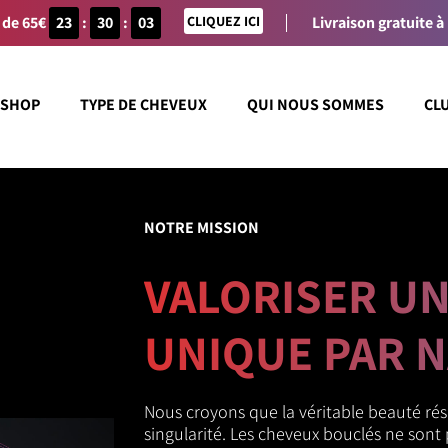
 de 65€
23
:
30
:
03
CLIQUEZ ICI
Livraison gratuite à
SHOP
TYPE DE CHEVEUX
QUI NOUS SOMMES
CL
NOTRE MISSION
VALORISER U
UNIQUE PAR 
Nous croyons que la véritable beauté rés
singularité. Les cheveux bouclés ne sont 