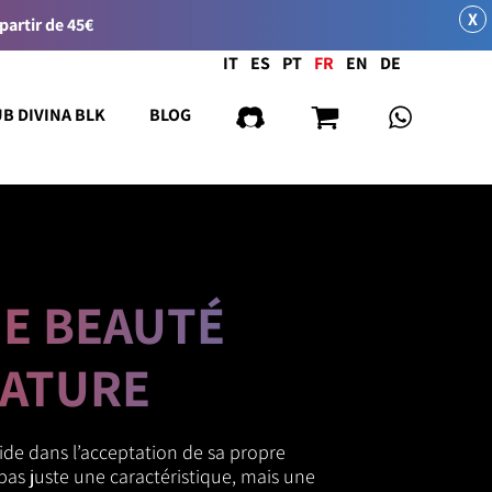
X
 partir de 45€
Langue
IT
ES
PT
FR
EN
DE
UB DIVINA BLK
BLOG
NE BEAUTÉ
NATURE
ide dans l’acceptation de sa propre
pas juste une caractéristique, mais une