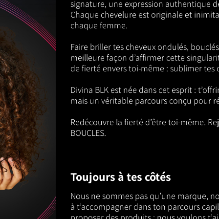
signature, une expression authentique de
Chaque chevelure est originale et inimi
chaque femme.
Faire briller tes cheveux ondulés, bouclés
meilleure façon d’affirmer cette singular
de fierté envers toi-même : sublimer tes c
Divina BLK est née dans cet esprit : t’offr
mais un véritable parcours conçu pour ré
Redécouvre la fierté d’être toi-même. R
BOUCLES.
Toujours à tes côtés
Nous ne sommes pas qu’une marque, nou
à t’accompagner dans ton parcours capilla
proposer des produits : nous voulons t’aid