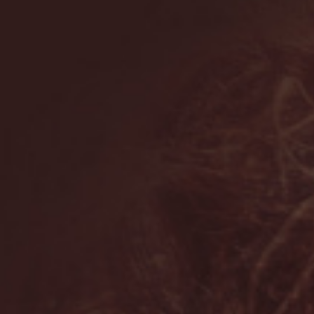
Benefit
Type de cheveux
KIT de produits
En promotion
En promotion