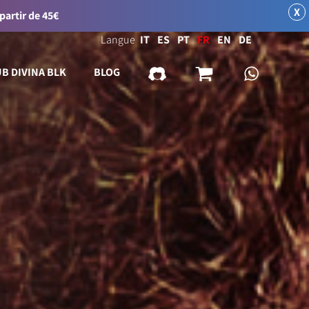
X
 partir de 45€
Langue
IT
ES
PT
FR
EN
DE
UB DIVINA BLK
BLOG