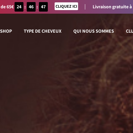
 de 65€
24
:
46
:
47
CLIQUEZ ICI
Livraison gratuite à
SHOP
TYPE DE CHEVEUX
QUI NOUS SOMMES
CL