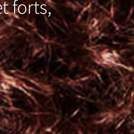
et
forts
,