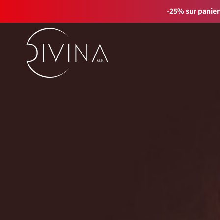
-25% sur panier
FILTRER PAR
Supprimer les filtres
Ligne de produits
Natural&Amazing
Curly Summer
Accessoires
Curl Balance
Baby Curly
Sport&Go
GIFT_CARD