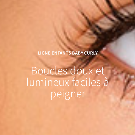
LIGNE ENFANTS BABY CURLY
Boucles
doux et
lumineux
faciles à
peigner