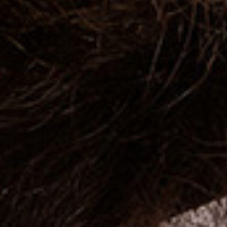
GIFT_CARD
Benefit
Type de cheveux
KIT de produits
En promotion
En promotion