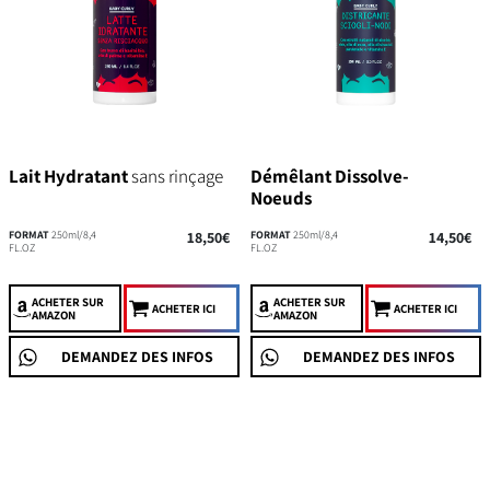
Lait Hydratant
sans rinçage
Démêlant Dissolve-
Noeuds
FORMAT
250ml/8,4
18,50€
FORMAT
250ml/8,4
14,50€
FL.OZ
FL.OZ
ACHETER
SUR
ACHETER
SUR
ACHETER ICI
ACHETER ICI
AMAZON
AMAZON
DEMANDEZ DES INFOS
DEMANDEZ DES INFOS