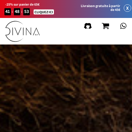
-25% sur panier de 65€
Livraison gratuite à partir
X
de 45€
41
48
53
:
:
CLIQUEZ ICI
FILTRER PAR
Supprimer les filtres
Ligne de produits
Natural&Amazing
Curly Summer
Accessoires
Curl Balance
Baby Curly
Sport&Go