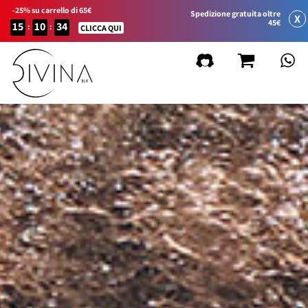
-25% su carrello di 65€
Spedizione gratuita oltre
X
45€
15
10
34
:
:
CLICCA QUI
FILTRA
Cancella filtri
per Linea di Prodotto
Natural&Amazing
Curly Summer
Accessori
Curl Balance
Baby Curly
Sport&Go
Gift Card