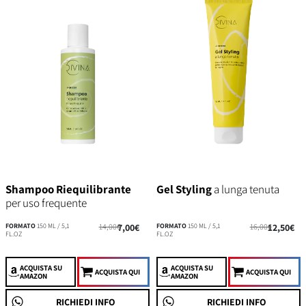
Shampoo Riequilibrante
Gel Styling
a lunga tenuta
per uso frequente
FORMATO
150 ML / 5,1
14,00€
7,00€
FORMATO
150 ML / 5,1
16,00€
12,50€
FL.OZ
FL.OZ
ACQUISTA
SU
ACQUISTA
SU
ACQUISTA QUI
ACQUISTA QUI
AMAZON
AMAZON
RICHIEDI INFO
RICHIEDI INFO