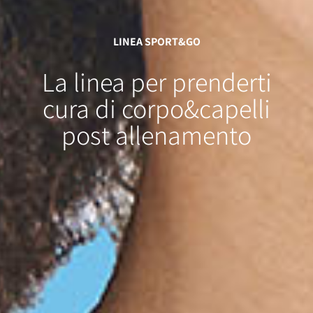
LINEA SPORT&GO
La linea per
prenderti
cura
di
corpo&capelli
post allenamento