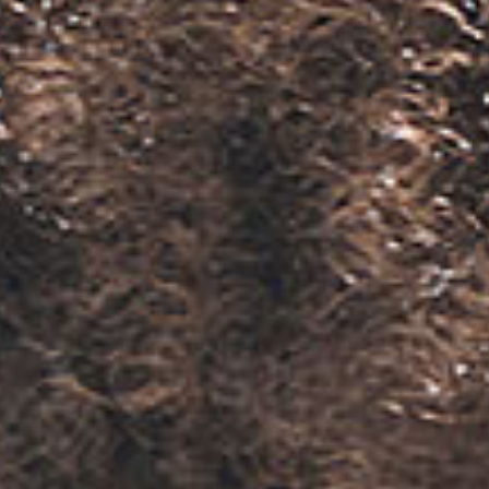
per Beneficio
per Tipo di Capelli
KIT Prodotti
in Promozione
in Promozione