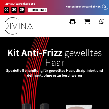
-25% auf Warenkorb 65€
X
Kostenloser Versand ab 45€
00
20
39
:
:
HIER KLICKEN
Kit Anti-Frizz
gewelltes
Haar
Spezielle Behandlung für gewelltes Haar, diszipliniert und
definiert, ohne es zu beschweren