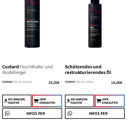
Custard
Feuchthalte- und
Schützendes und
Modelliergel
restrukturierendes Öl
FORMAT
250 ml / 8,4 fl.oz
25,00€
FORMAT
150 ml / 5,1 fl.oz
16,00€
BEI AMAZON
HIER
BEI AMAZON
HIER
KAUFEN
EINKAUFEN
KAUFEN
EINKAUFEN
INFOS PER
INFOS PER