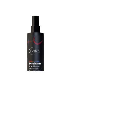
Entwirrende Spülung
für
Afro-Haare
FORMAT
250 ml / 8,4 fl.oz
12,50€