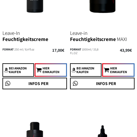
Leave-In
Leave-in
Feuchtigkeitscreme
Feuchtigkeitscreme
MAXI
FORMAT
250 ml / 8,4 fl.oz
17,00€
FORMAT
1000ml / 33,8
43,99€
FL.OZ
BEI AMAZON
HIER
BEI AMAZON
HIER
KAUFEN
EINKAUFEN
KAUFEN
EINKAUFEN
INFOS PER
INFOS PER