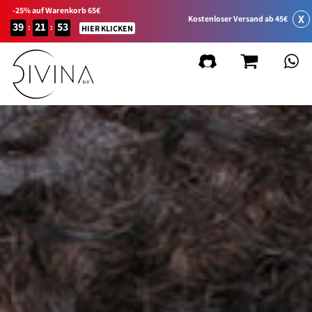
-25% auf Warenkorb 65€
X
Kostenloser Versand ab 45€
39
21
53
:
:
HIER KLICKEN
FILTER
Filter löschen
FILTER_LINEA_PRODOTTO
Natural&Amazing
Curly Summer
Zubehör
Curl Balance
Baby Curly
Sport&Go
GIFT_CARD