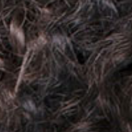
Elastizität
Reparatur
Ultra Feuchtigkeitspflege
Weichheit
Entwirren
Volumen
Alle benefits
Detox
Refresh
TERMOPROTEZIONE
Sonnenschutz