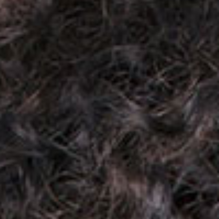
Produkt-KIT
im Sonderangebot
im Sonderangebot
nach Haartyp
nach Wirkung
Anti-Frizz
Gesundheit
Glanz
Definition
Styling