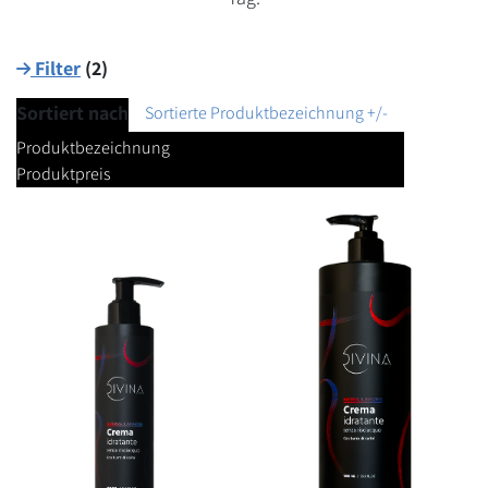
Filter
(
2
)
Sortiert nach
Sortierte Produktbezeichnung +/-
Produktbezeichnung
Produktpreis