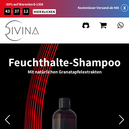
-50% auf Warenkorb 130€
X
Kostenloser Versand ab 45€
43
37
12
:
:
HIER KLICKEN
Feuchthalte-Shampoo
Mit natürlichen Granatapfelextrakten