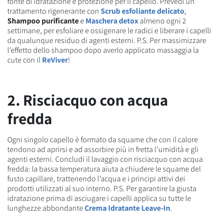
fonte di idratazione e protezione per il capello. Prevedi un
trattamento rigenerante con
Scrub esfoliante delicato
,
Shampoo purificante
e
Maschera detox
almeno ogni 2
settimane, per esfoliare e ossigenare le radici e liberare i capelli
da qualunque residuo di agenti esterni. P.S. Per massimizzare
l’effetto dello shampoo dopo averlo applicato massaggia la
cute con il
ReViver
!
2. Risciacquo con acqua
fredda
Ogni singolo capello è formato da squame che con il calore
tendono ad aprirsi e ad assorbire più in fretta l’umidità e gli
agenti esterni. Concludi il lavaggio con risciacquo con acqua
fredda: la bassa temperatura aiuta a chiudere le squame del
fusto capillare, trattenendo l’acqua e i principi attivi dei
prodotti utilizzati al suo interno. P.S. Per garantire la giusta
idratazione prima di asciugare i capelli applica su tutte le
lunghezze abbondante
Crema Idratante Leave-In
.