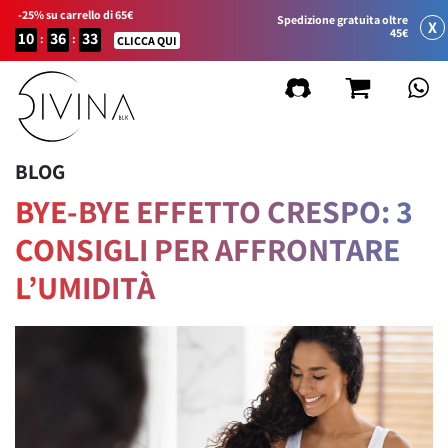
-25% su carrello di 65€
Spedizione gratuita oltre
X
45€
10
36
33
:
:
CLICCA QUI
BLOG
BYE-BYE EFFETTO CRESPO: 3
CONSIGLI PER AFFRONTARE
L’UMIDITÀ