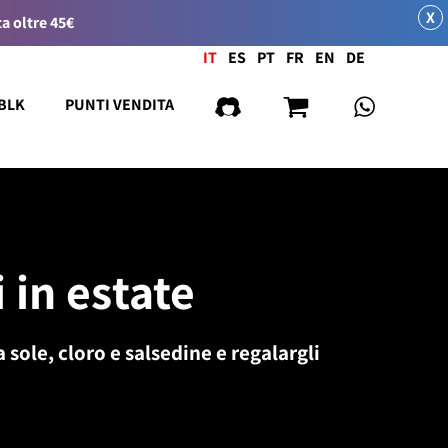
X
a oltre 45€
Lingua
IT
ES
PT
FR
EN
DE
 BLK
PUNTI VENDITA
 in estate
 sole, cloro e salsedine e regalargli