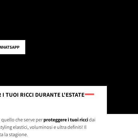
WHATSAPP
 I TUOI RICCI DURANTE L'ESTATE
o quello che serve per
proteggere i tuoi ricci
dai
yling elastici, voluminosi e ultra definiti! Il
ta la stagione.