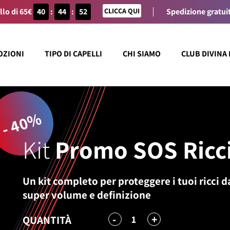
llo di 65€
40
:
44
:
52
CLICCA QUI
Spedizione gratuit
OZIONI
TIPO DI CAPELLI
CHI SIAMO
CLUB DIVINA
- 40%
Kit
Promo SOS Ricci
Un kit completo per proteggere i tuoi ricci da
super volume e definizione
-
+
1
QUANTITÀ