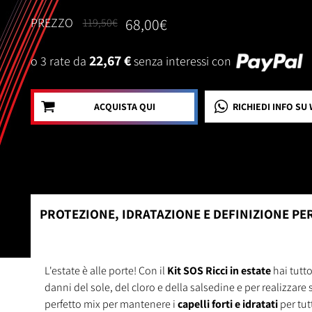
PREZZO
68,00€
119,50€
22,67 €
o 3 rate da
senza interessi con
ACQUISTA QUI
RICHIEDI INFO
SU 
PROTEZIONE, IDRATAZIONE E DEFINIZIONE PER
L'estate è alle porte! Con il
Kit SOS Ricci in estate
hai tutt
danni del sole, del cloro e della salsedine e per realizzare st
perfetto mix per mantenere i
capelli forti e idratati
per tut