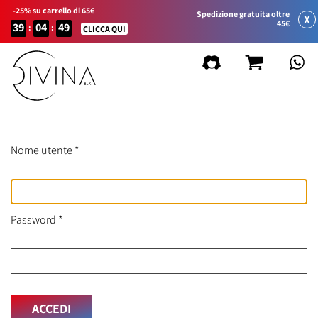
-25% su carrello di 65€
Spedizione gratuita oltre
X
45€
39
04
49
:
:
CLICCA QUI
Nome utente
*
Password
*
ACCEDI