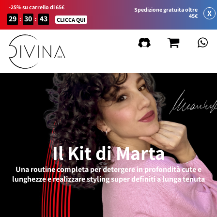
-25% su carrello di 65€
Spedizione gratuita oltre
X
45€
29
30
43
:
:
CLICCA QUI
Il Kit di Marta
Una routine completa per detergere in profondità cute e
lunghezze e realizzare styling super definiti a lunga tenuta