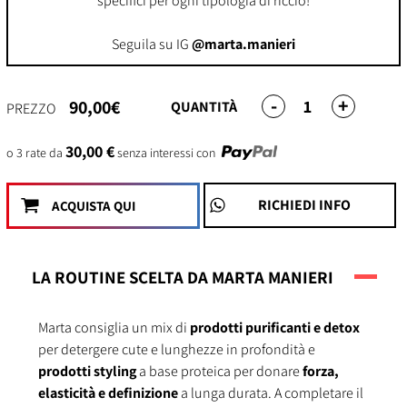
specifici per ogni tipologia di riccio!
Seguila su IG
@marta.manieri
-
+
1
90,00€
QUANTITÀ
PREZZO
30,00 €
o 3 rate da
senza interessi con
RICHIEDI INFO
ACQUISTA QUI
LA ROUTINE SCELTA DA MARTA MANIERI
Marta consiglia un mix di
prodotti purificanti e detox
per detergere cute e lunghezze in profondità e
prodotti styling
a base proteica per donare
forza,
elasticità e definizione
a lunga durata. A completare il