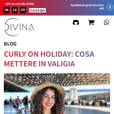
-25% su carrello di 65€
Spedizione gratuita oltre
X
45€
06
16
09
:
:
CLICCA QUI
BLOG
CURLY ON HOLIDAY: COSA
METTERE IN VALIGIA