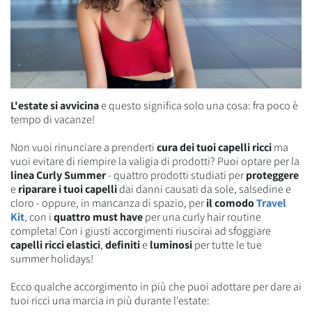
L'estate si avvicina
e questo significa solo una cosa: fra poco è
tempo di vacanze!
Non vuoi rinunciare a prenderti
cura dei tuoi capelli ricci
ma
vuoi evitare di riempire la valigia di prodotti? Puoi optare per la
linea Curly Summer
- quattro prodotti studiati per
proteggere
e
riparare i tuoi capelli
dai danni causati da sole, salsedine e
cloro - oppure, in mancanza di spazio, per
il comodo
Travel
Kit
, con i
quattro must have
per una curly hair routine
completa! Con i giusti accorgimenti riuscirai ad sfoggiare
capelli ricci elastici
,
definiti
e
luminosi
per tutte le tue
summer holidays!
Ecco qualche accorgimento in più che puoi adottare per dare ai
tuoi ricci una marcia in più durante l'estate: