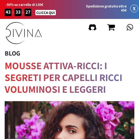
-50% su carrello di 130€
Spedizione gratuita oltre
X
45€
43
33
27
:
:
CLICCA QUI
BLOG
MOUSSE ATTIVA-RICCI: I
SEGRETI PER CAPELLI RICCI
VOLUMINOSI E LEGGERI