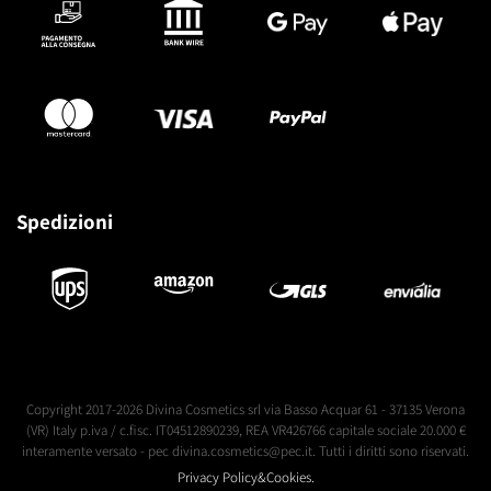
Spedizioni
Copyright 2017-2026 Divina Cosmetics srl via Basso Acquar 61 - 37135 Verona
(VR) Italy p.iva / c.fisc. IT04512890239, REA VR426766 capitale sociale 20.000 €
interamente versato - pec divina.cosmetics@pec.it. Tutti i diritti sono riservati.
Privacy Policy&Cookies.