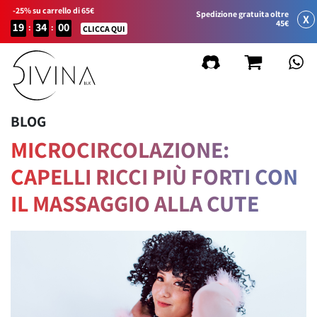
-25% su carrello di 65€
Spedizione gratuita oltre
X
45€
19
34
00
:
:
CLICCA QUI
BLOG
MICROCIRCOLAZIONE:
CAPELLI RICCI PIÙ FORTI CON
IL MASSAGGIO ALLA CUTE