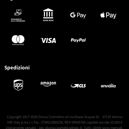
Spedizioni
Copyright 2017-2026 Divina Cosmetics srl via Basso Acquar 61 - 37135 Verona
(VR) Italy p.iva / c.fisc. IT04512890239, REA VR426766 capitale sociale 20.000 €
interamente versato - pec divina.cosmetics@pec.it. Tutti i diritti sono riservati.