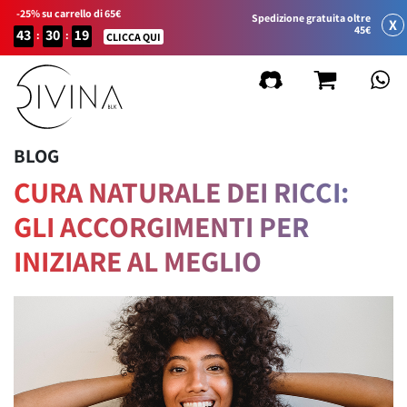
-25% su carrello di 65€
Spedizione gratuita oltre
X
45€
43
30
19
:
:
CLICCA QUI
BLOG
CURA NATURALE DEI RICCI:
GLI ACCORGIMENTI PER
INIZIARE AL MEGLIO