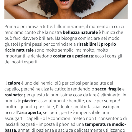
Prima o poi arriva a tutte: l'illuminazione, il momento in cui ci
rendiamo conto che la nostra
bellezza naturale
è l'unica che
può farci davvero brillare. Ma bisogna cominciare nel modo
giusto! I primi passi per cominciare a
ristabilire il proprio
riccio naturale
sono molto semplici ma molto, molto
importanti, e richiedono
costanza
e
pazienza
: ecco i consigli
dei nostri esperti.
Il
calore
è uno dei nemici più pericolosi per la salute del
capello, perché ne alza le cuticole rendendolo
secco
,
fragile
e
rovinato
: per questo la primissima cosa da fare è eliminarlo. In
primis le
piastre
: assolutamente bandite, ora e per sempre!
Inoltre, quando possibile, l'ideale sarebbe lasciar asciugare i
ricci all'
aria aperta
; se, però, per te è impensabile non
asciugarti i capelli - o le condizioni meteo non ti consentono di
lasciarli bagnati - imposta il phon ad una
temperatura medio-
bassa
, armati di pazienza e asciuga delicatamente utilizzando