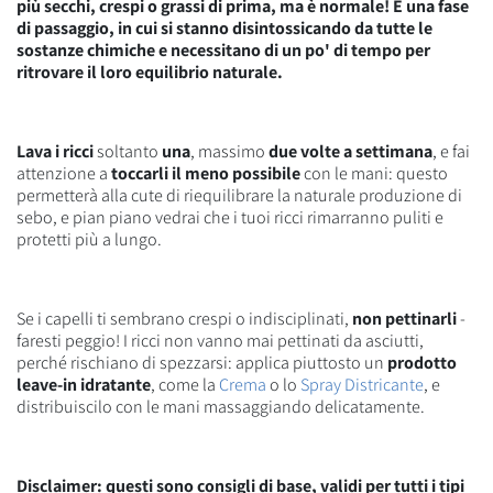
più secchi, crespi o grassi di prima, ma è normale! È una fase
di passaggio, in cui si stanno disintossicando da tutte le
sostanze chimiche e necessitano di un po' di tempo per
ritrovare il loro equilibrio naturale.
Lava i ricci
soltanto
una
, massimo
due volte a settimana
, e fai
attenzione a
toccarli il meno possibile
con le mani: questo
permetterà alla cute di riequilibrare la naturale produzione di
sebo, e pian piano vedrai che i tuoi ricci rimarranno puliti e
protetti più a lungo.
Se i capelli ti sembrano crespi o indisciplinati,
non pettinarli
-
faresti peggio! I ricci non vanno mai pettinati da asciutti,
perché rischiano di spezzarsi: applica piuttosto un
prodotto
leave-in idratante
, come la
Crema
o lo
Spray Districante
, e
distribuiscilo con le mani massaggiando delicatamente.
Disclaimer: questi sono consigli di base, validi per tutti i tipi