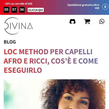
-25% su carrello di 65€
Spedizione gratuita oltre
X
45€
05
57
36
:
:
CLICCA QUI
BLOG
LOC METHOD PER CAPELLI
AFRO E RICCI, COS'È E COME
ESEGUIRLO