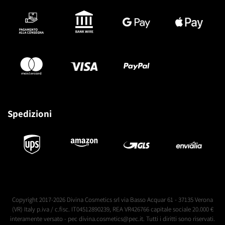
Spedizioni
Copyright 2017-2026 Divina Cosmetics srl via Basso Acquar 61 - 37135 Verona
(VR) Italy p.iva / c.fisc. IT04512890239, REA VR426766 capitale sociale 20.000 €
interamente versato - pec divina.cosmetics@pec.it. Tutti i diritti sono riservati.