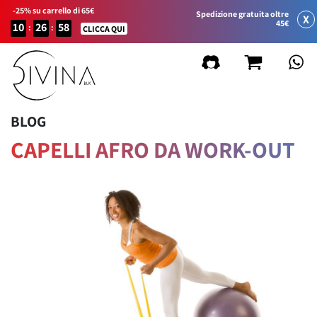
-25% su carrello di 65€
Spedizione gratuita oltre
X
45€
10
26
58
:
:
CLICCA QUI
BLOG
CAPELLI AFRO DA WORK-OUT